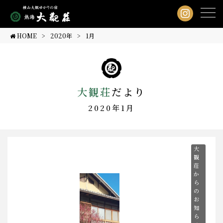
HOME
2020年
1
月
大観荘
だより
2020年1月
大
観
荘
か
ら
の
お
知
ら