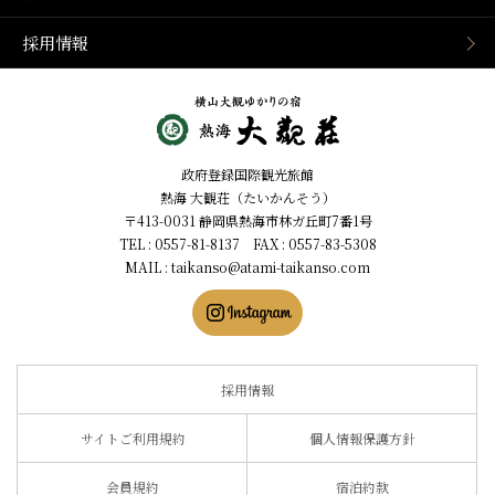
採用情報
静岡県熱海市の横山大観ゆ
政府登録国際観光旅館
かりの温泉宿 熱海 大観荘
熱海 大観荘（たいかんそう）
【公式】
〒413-0031 静岡県熱海市林ガ丘町7番1号
TEL : 0557-81-8137 FAX : 0557-83-5308
MAIL :
taikanso@atami-taikanso.com
採用情報
サイトご利用規約
個人情報保護方針
会員規約
宿泊約款