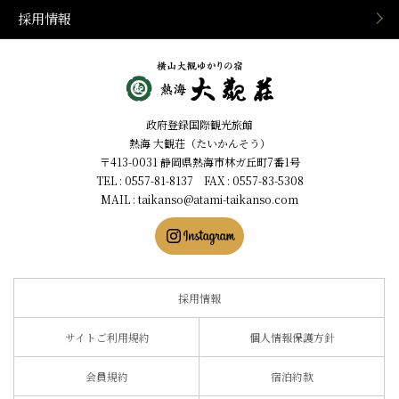
採用情報
静岡県熱海市の横山大観ゆ
政府登録国際観光旅館
かりの温泉宿 熱海 大観荘
熱海 大観荘（たいかんそう）
【公式】
〒413-0031 静岡県熱海市林ガ丘町7番1号
TEL : 0557-81-8137 FAX : 0557-83-5308
MAIL :
taikanso@atami-taikanso.com
採用情報
サイトご利用規約
個人情報保護方針
会員規約
宿泊約款