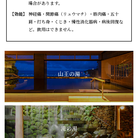
場合があります。
【効能】
神経痛・関節痛（リュウマチ）・筋肉痛・五十
肩・打ち身・くじき・慢性消化器病・病後回復な
ど。飲用はできません。
山王の湯
滝の湯